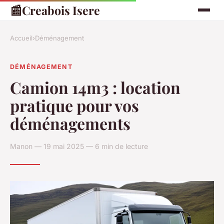
📰
Creabois Isere
Accueil
›
Déménagement
DÉMÉNAGEMENT
Camion 14m3 : location
pratique pour vos
déménagements
Manon — 19 mai 2025 — 6 min de lecture