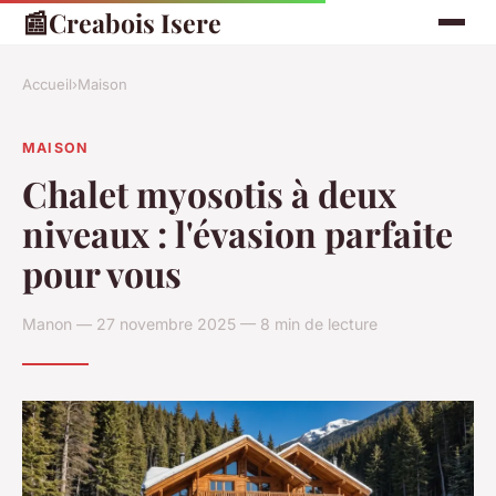
📰
Creabois Isere
Accueil
›
Maison
MAISON
Chalet myosotis à deux
niveaux : l'évasion parfaite
pour vous
Manon — 27 novembre 2025 — 8 min de lecture