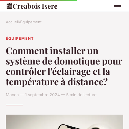
📰
Creabois Isere
Accueil
›
Équipement
ÉQUIPEMENT
Comment installer un
système de domotique pour
contrôler l'éclairage et la
température à distance?
Manon — 1 septembre 2024 — 5 min de lecture