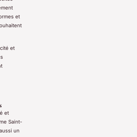
lement
formes et
souhaitent
cité et
us
t
s
é et
mme Saint-
aussi un