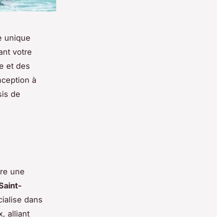
e unique
ant votre
e et des
nception à
sis de
re une
Saint-
cialise dans
 alliant