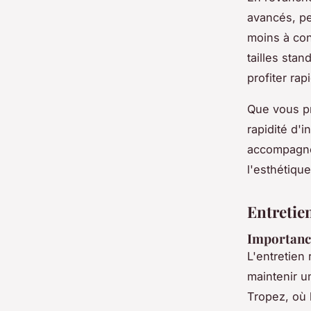
avancés, pe
moins à con
tailles stan
profiter ra
Que vous p
rapidité d'
accompagner
l'esthétique
Entretien
Importance
L'entretien 
maintenir u
Tropez, où 