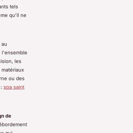
nts tels
ême qu'il ne
 au
e l'ensemble
ision, les
s matériaux
rne ou des
 :
spa saint
gn de
 débordement
es qui