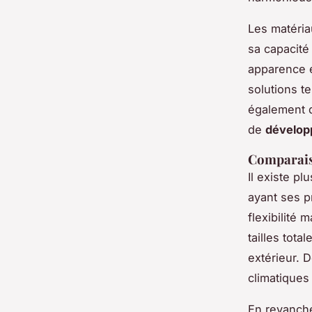
Les matéria
sa capacité
apparence é
solutions t
également d
de
dévelop
Comparaiso
Il existe pl
ayant ses p
flexibilité
tailles tot
extérieur. 
climatiques 
En revanch