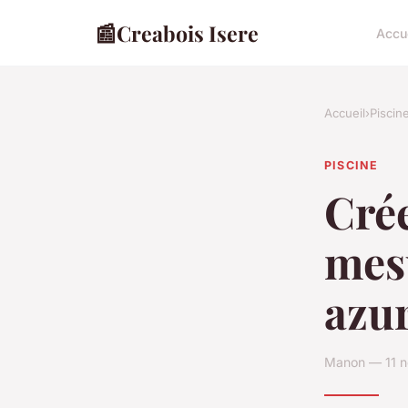
📰
Creabois Isere
Accu
Accueil
›
Piscin
PISCINE
Crée
mesu
azu
Manon — 11 n