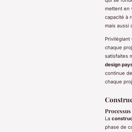
mettent en 
capacité à 
mais aussi 
Privilégian
chaque proj
satisfaites
design pay
continue de
chaque proj
Construc
Processus 
La
construc
phase de co