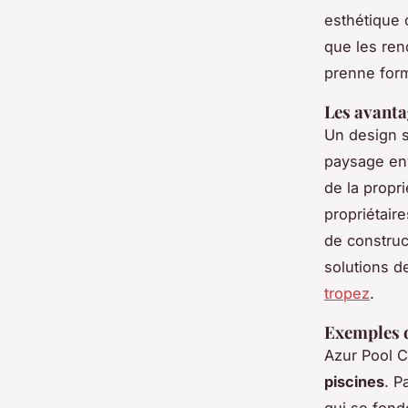
esthétique 
que les ren
prenne for
Les avanta
Un design s
paysage env
de la propr
propriétair
de constru
solutions d
tropez
.
Exemples d
Azur Pool C
piscines
. P
qui se fond