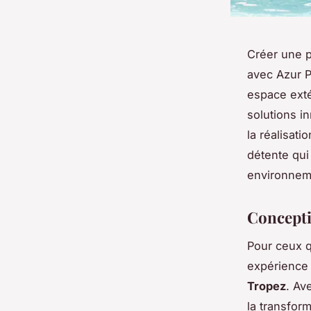
Créer une p
avec Azur P
espace exté
solutions i
la réalisati
détente qui 
environnem
Concepti
Pour ceux q
expérience
Tropez
. Av
la transfor