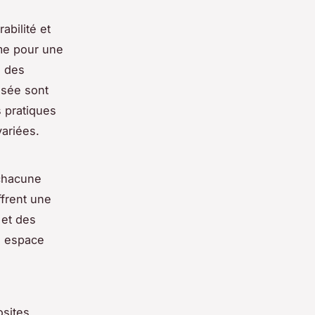
abilité et
mme pour une
, des
isée sont
 pratiques
variées.
chacune
ffrent une
 et des
l espace
sites