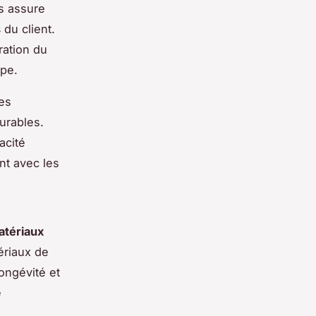
us assure
s
du client.
ration du
ape.
des
urables.
acité
nt avec les
atériaux
ériaux de
longévité et
e