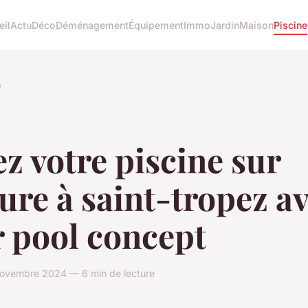
eil
Actu
Déco
Déménagement
Équipement
Immo
Jardin
Maison
Piscine
e
z votre piscine sur
re à saint-tropez a
r pool concept
ovembre 2024 — 6 min de lecture