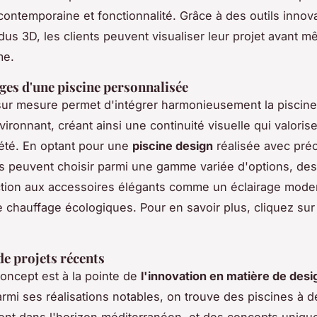
contemporaine et fonctionnalité. Grâce à des outils innova
dus 3D, les clients peuvent visualiser leur projet avant m
me.
ges d'une piscine personnalisée
ur mesure permet d'intégrer harmonieusement la piscine
ironnant, créant ainsi une continuité visuelle qui valoris
iété. En optant pour une
piscine design
réalisée avec préc
es peuvent choisir parmi une gamme variée d'options, de
ction aux accessoires élégants comme un éclairage mode
e chauffage écologiques. Pour en savoir plus, cliquez sur
e projets récents
oncept est à la pointe de
l'innovation en matière de desi
armi ses réalisations notables, on trouve des piscines à
ent dans l'horizon méditerranéen, et des concepts uniqu