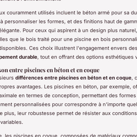
ux couramment utilisés incluent le béton armé pour sa dur
 à personnaliser les formes, et des finitions haut de ga
légante. Pour ceux qui aspirent à un design plus naturel
elles que le bois traité pour une piscine en bois personnal
isponibles. Ces choix illustrent l'engagement envers des
pement durable
, tout en offrant des options esthétiques 
n entre piscines en béton et en coque
usieurs
différences entre piscines en béton et en coque
, 
ropres avantages. Les piscines en béton, par exemple, o
 maximale en termes de conception, permettant des formes
alement personnalisées pour correspondre à n'importe que
De plus, leur robustesse permet de résister aux conditions
variables.
e, les piscines en coque, composées de matériaux compo