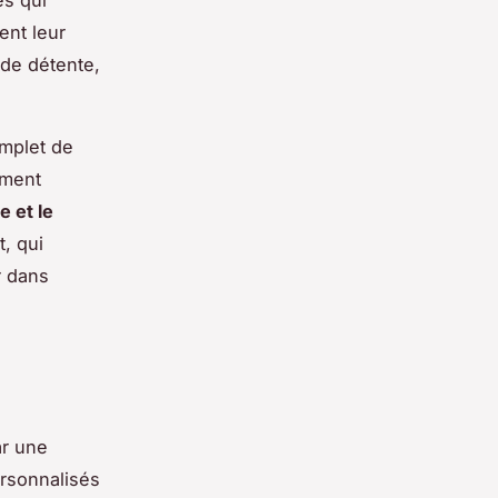
ent leur
 de détente,
omplet de
ement
e et le
, qui
r dans
ar une
ersonnalisés