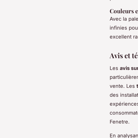
Couleurs e
Avec la pal
infinies po
excellent ra
Avis et 
Les
avis su
particulièr
vente. Les
des install
expériences
consommateu
Fenetre.
En analysan