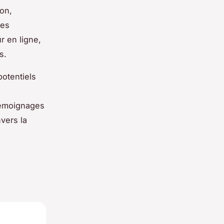
on,
Les
r en ligne,
s.
potentiels
 témoignages
vers la