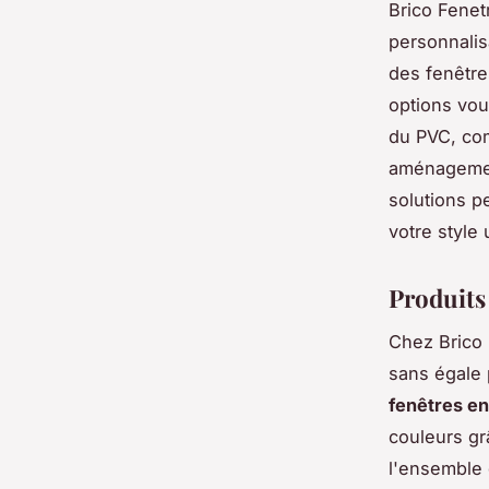
Brico Fene
personnalis
des fenêtre
options vou
du PVC, com
aménagemen
solutions p
votre style
Produits
Chez Brico 
sans égale 
fenêtres e
couleurs gr
l'ensemble 