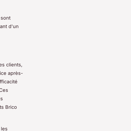
 sont
iant d'un
s clients,
vice après-
ficacité
 Ces
es
ts Brico
 les