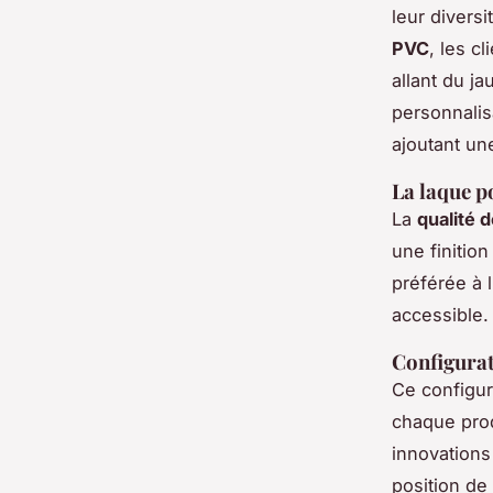
leur diversi
PVC
, les c
allant du ja
personnalis
ajoutant un
La laque 
La
qualité 
une finitio
préférée à 
accessible.
Configurat
Ce configur
chaque pro
innovations
position de