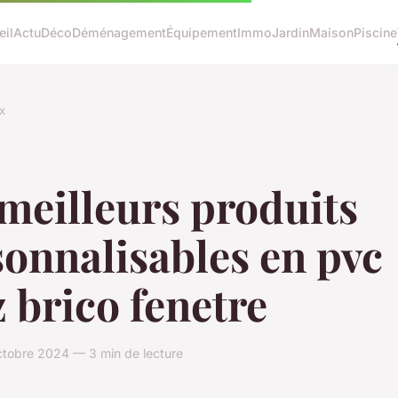
eil
Actu
Déco
Déménagement
Équipement
Immo
Jardin
Maison
Piscine
x
meilleurs produits
onnalisables en pvc
 brico fenetre
tobre 2024 — 3 min de lecture