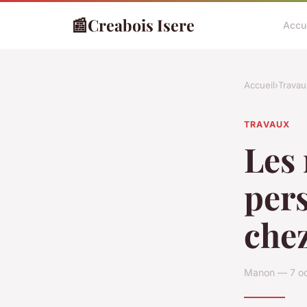
📰
Creabois Isere
Accu
Accueil
›
Travau
TRAVAUX
Les 
pers
chez
Manon — 7 oc