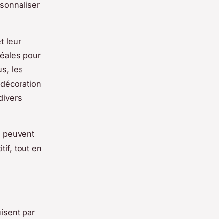
rsonnaliser
t leur
déales pour
us, les
 décoration
divers
s peuvent
tif, tout en
isent par