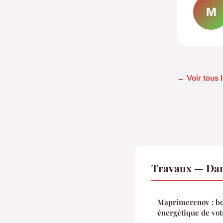
M
← Voir tous 
Travaux — Dan
Maprimerenov : boo
énergétique de vo