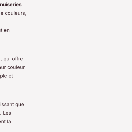
nuiseries
de couleurs,
ut en
 qui offre
eur couleur
ple et
tissant que
. Les
nt la