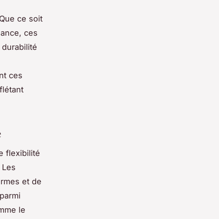
Que ce soit
dance, ces
durabilité
nt ces
flétant
e
 flexibilité
 Les
ormes et de
 parmi
omme le