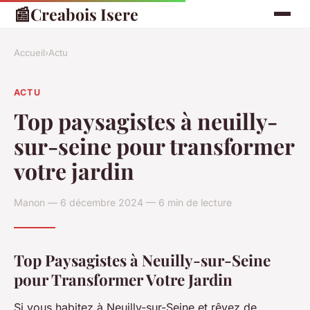
📰
Creabois Isere
Accueil
›
Actu
ACTU
Top paysagistes à neuilly-
sur-seine pour transformer
votre jardin
Manon — 6 décembre 2024 — 6 min de lecture
Top Paysagistes à Neuilly-sur-Seine
pour Transformer Votre Jardin
Si vous habitez à Neuilly-sur-Seine et rêvez de