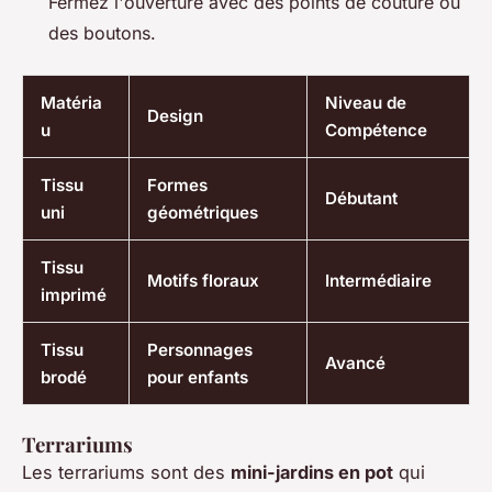
Fermez l'ouverture avec des points de couture ou
des boutons.
Matéria
Niveau de
Design
u
Compétence
Tissu
Formes
Débutant
uni
géométriques
Tissu
Motifs floraux
Intermédiaire
imprimé
Tissu
Personnages
Avancé
brodé
pour enfants
Terrariums
Les terrariums sont des
mini-jardins en pot
qui