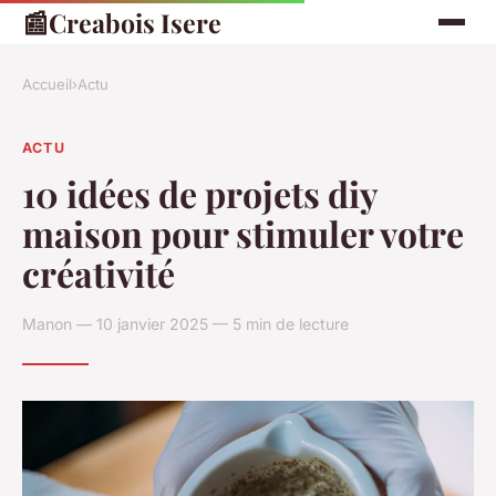
📰
Creabois Isere
Accueil
›
Actu
ACTU
10 idées de projets diy
maison pour stimuler votre
créativité
Manon — 10 janvier 2025 — 5 min de lecture