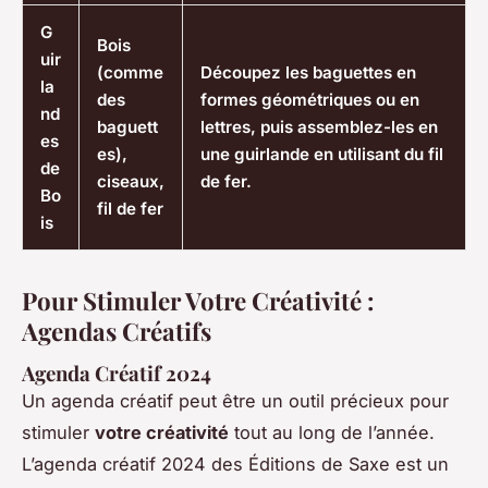
G
Bois
uir
(comme
Découpez les baguettes en
la
des
formes géométriques ou en
nd
baguett
lettres, puis assemblez-les en
es
es),
une guirlande en utilisant du fil
de
ciseaux,
de fer.
Bo
fil de fer
is
Pour Stimuler Votre Créativité :
Agendas Créatifs
Agenda Créatif 2024
Un agenda créatif peut être un outil précieux pour
stimuler
votre créativité
tout au long de l’année.
L’agenda créatif 2024 des Éditions de Saxe est un