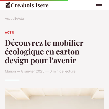
📰
Creabois Isere
Accueil
›
Actu
ACTU
Découvrez le mobilier
écologique en carton
design pour l'avenir
Manon — 8 janvier 2025 — 6 min de lecture