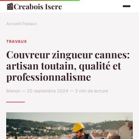
📰
Creabois Isere
Accueil
›
Travaux
TRAVAUX
Couvreur zingueur cannes:
artisan toutain, qualité et
professionnalisme
Manon — 20 septembre 2024 — 3 min de lecture