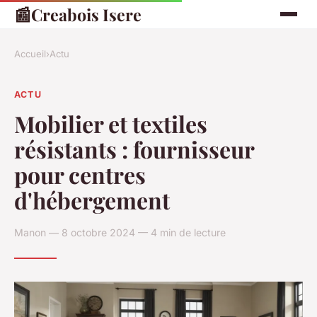
📰
Creabois Isere
Accueil
›
Actu
ACTU
Mobilier et textiles
résistants : fournisseur
pour centres
d'hébergement
Manon — 8 octobre 2024 — 4 min de lecture